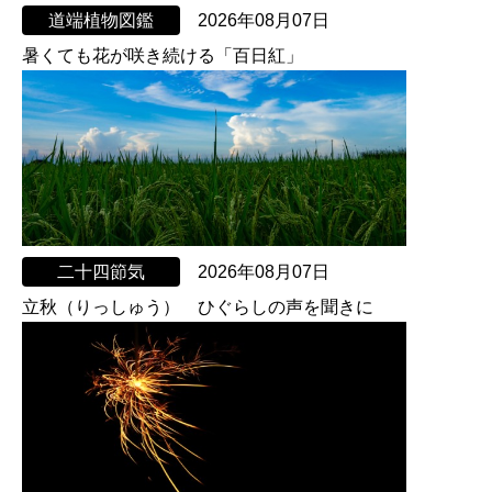
道端植物図鑑
2026年08月07日
暑くても花が咲き続ける「百日紅」
二十四節気
2026年08月07日
立秋（りっしゅう） ひぐらしの声を聞きに