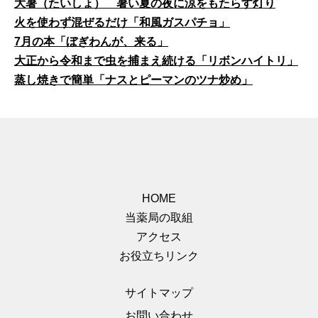
大暑（たいしょ） 暑い夏の夜に涼をもたらす灯り
火を使わず混ぜるだけ「和風ガスパチョ」
7月の本「ぼぎわんが、来る」
大正から令和まで虫を捕まえ続ける「リボンハイトリ」
蒸し焼きで簡単「ナスとピーマンのツナ炒め」
HOME
当薬局の取組
アクセス
お役立ちリンク
サイトマップ
お問い合わせ