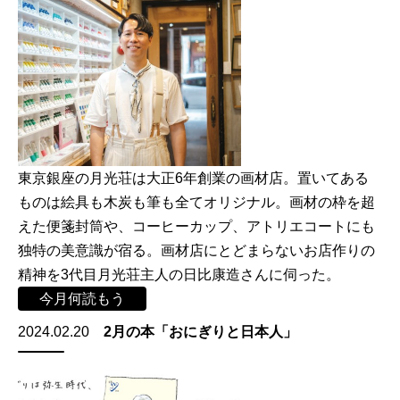
東京銀座の⽉光荘は⼤正6年創業の画材店。置いてある
ものは絵具も⽊炭も筆も全てオリジナル。画材の枠を超
えた便箋封筒や、コーヒーカップ、アトリエコートにも
独特の美意識が宿る。画材店にとどまらないお店作りの
精神を3代⽬⽉光荘主⼈の⽇⽐康造さんに伺った。
今月何読もう
2024.02.20
2月の本「おにぎりと日本人」