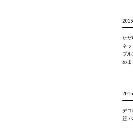
2015
ただ
ネッ
プル
めま
2015
デコ
題 パ