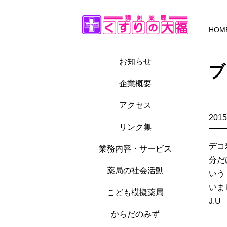
HOM
お知らせ
ブ
企業概要
アクセス
2015
リンク集
デコ
業務内容・サービス
分だ
薬局の社会活動
いう
いま
こども模擬薬局
J.U
からだのみず