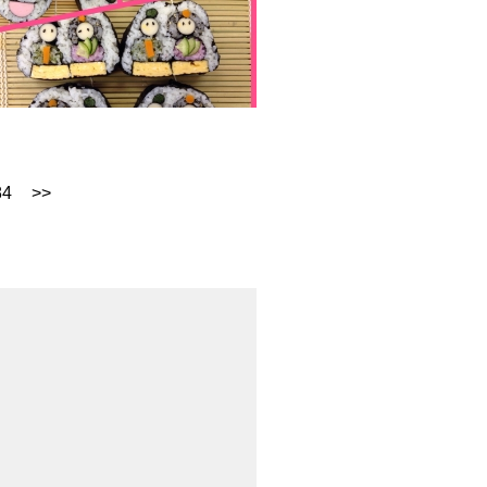
84
>>