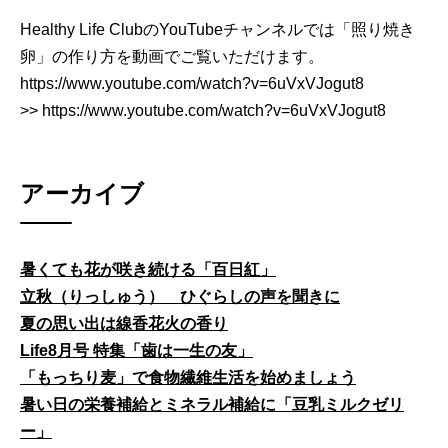
Healthy Life ClubのYouTubeチャンネルでは「照り焼き
卵」の作り方を動画でご覧いただけます。
https://www.youtube.com/watch?v=6uVxVJogut8
>> https://www.youtube.com/watch?v=6uVxVJogut8
アーカイブ
暑くても花が咲き続ける「百日紅」
立秋（りっしゅう） ひぐらしの声を聞きに
夏の思い出は線香花火の香り
Life8月号 特集「歯は一生の友」
「もっちり麦」で食物繊維生活を始めましょう
暑い日の栄養補給とミネラル補給に「豆乳ミルクゼリ
ー」