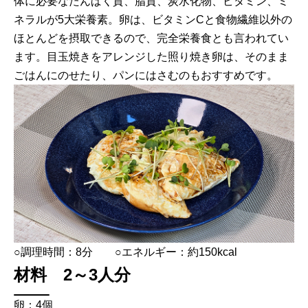
体に必要なたんぱく質、脂質、炭水化物、ビタミン、ミ
ネラルが5大栄養素。卵は、ビタミンCと食物繊維以外の
ほとんどを摂取できるので、完全栄養食とも言われてい
ます。目玉焼きをアレンジした照り焼き卵は、そのまま
ごはんにのせたり、パンにはさむのもおすすめです。
○調理時間：8分 ○エネルギー：約150kcal
材料 2～3人分
卵：4個