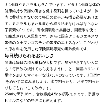
ミンB群やミネラルも含んでいます。ビタミンB群は体の
健康維持や代謝の働きを促す役割を担っていますが、体
内に蓄積できないので毎日の食事から摂る必要がありま
す。ミネラルもまた食事から取り込まなければならない
栄養素の1つです。養命酒製造の黒酢は、国産米を使っ
て醸造された米黒酢です。さらに国産クロモジエキスや
果物の女王マンゴスチンの果皮のエキスなど、こだわり
の原材料を使用した保険薬局専売の黒酢飲料です。
毎日続けられるおいしさ
健康は毎日の積み重ねが大切です。酢が得意でない人に
も「毎日飲み続けてもらえるように」と、国産のリンゴ
果汁を加えたマイルドな味わいになっています。1日25m
lをめやすに飲みましょう。水で割ったり、お湯で割った
りしてもおいしく飲めます。
25mlで黒酢16ml、食物繊維4.5gを摂取できます。酢豚や
ピクルスなどの料理にも使えます。