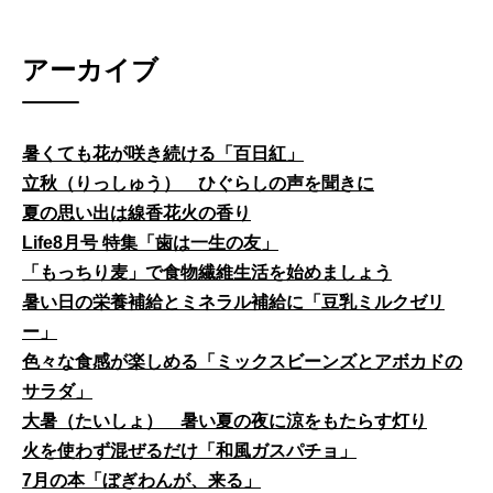
アーカイブ
暑くても花が咲き続ける「百日紅」
立秋（りっしゅう） ひぐらしの声を聞きに
夏の思い出は線香花火の香り
Life8月号 特集「歯は一生の友」
「もっちり麦」で食物繊維生活を始めましょう
暑い日の栄養補給とミネラル補給に「豆乳ミルクゼリ
ー」
色々な食感が楽しめる「ミックスビーンズとアボカドの
サラダ」
大暑（たいしょ） 暑い夏の夜に涼をもたらす灯り
火を使わず混ぜるだけ「和風ガスパチョ」
7月の本「ぼぎわんが、来る」