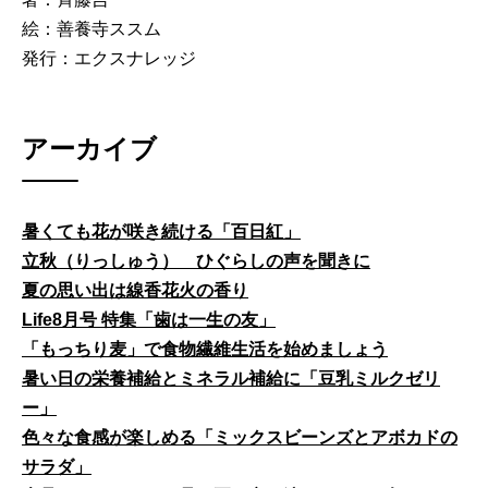
絵：善養寺ススム
発行：エクスナレッジ
アーカイブ
暑くても花が咲き続ける「百日紅」
立秋（りっしゅう） ひぐらしの声を聞きに
夏の思い出は線香花火の香り
Life8月号 特集「歯は一生の友」
「もっちり麦」で食物繊維生活を始めましょう
暑い日の栄養補給とミネラル補給に「豆乳ミルクゼリ
ー」
色々な食感が楽しめる「ミックスビーンズとアボカドの
サラダ」