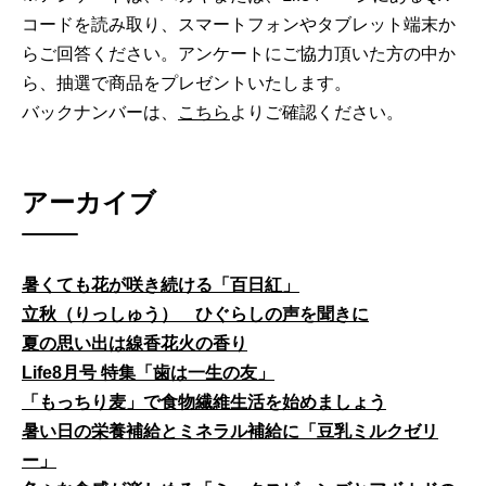
コードを読み取り、スマートフォンやタブレット端末か
らご回答ください。アンケートにご協力頂いた方の中か
ら、抽選で商品をプレゼントいたします。
バックナンバーは、
こちら
よりご確認ください。
アーカイブ
暑くても花が咲き続ける「百日紅」
立秋（りっしゅう） ひぐらしの声を聞きに
夏の思い出は線香花火の香り
Life8月号 特集「歯は一生の友」
「もっちり麦」で食物繊維生活を始めましょう
暑い日の栄養補給とミネラル補給に「豆乳ミルクゼリ
ー」