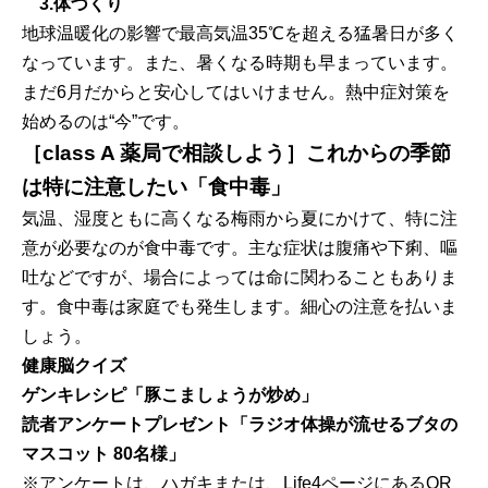
3.体づくり
地球温暖化の影響で最高気温35℃を超える猛暑日が多く
なっています。また、暑くなる時期も早まっています。
まだ6月だからと安心してはいけません。熱中症対策を
始めるのは“今”です。
［class A 薬局で相談しよう］これからの季節
は特に注意したい「食中毒」
気温、湿度ともに高くなる梅雨から夏にかけて、特に注
意が必要なのが食中毒です。主な症状は腹痛や下痢、嘔
吐などですが、場合によっては命に関わることもありま
す。食中毒は家庭でも発生します。細心の注意を払いま
しょう。
健康脳クイズ
ゲンキレシピ「豚こましょうが炒め」
読者アンケートプレゼント「ラジオ体操が流せるブタの
マスコット 80名様」
※アンケートは、ハガキまたは、Life4ページにあるQR