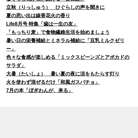
立秋（りっしゅう） ひぐらしの声を聞きに
夏の思い出は線香花火の香り
Life8月号 特集「歯は一生の友」
「もっちり麦」で食物繊維生活を始めましょう
暑い日の栄養補給とミネラル補給に「豆乳ミルクゼリ
ー」
色々な食感が楽しめる「ミックスビーンズとアボカドの
サラダ」
大暑（たいしょ） 暑い夏の夜に涼をもたらす灯り
火を使わず混ぜるだけ「和風ガスパチョ」
7月の本「ぼぎわんが、来る」