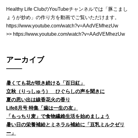
Healthy Life ClubのYouTubeチャンネルでは「豚こまし
ょうが炒め」の作り方を動画でご覧いただけます。
https://www.youtube.com/watch?v=AAdVEMhezUw
>> https://www.youtube.com/watch?v=AAdVEMhezUw
アーカイブ
暑くても花が咲き続ける「百日紅」
立秋（りっしゅう） ひぐらしの声を聞きに
夏の思い出は線香花火の香り
Life8月号 特集「歯は一生の友」
「もっちり麦」で食物繊維生活を始めましょう
暑い日の栄養補給とミネラル補給に「豆乳ミルクゼリ
ー」