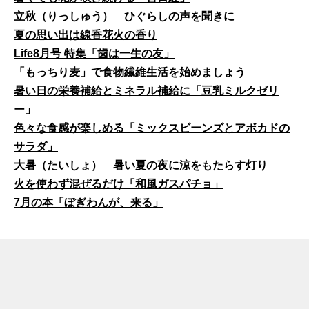
立秋（りっしゅう） ひぐらしの声を聞きに
夏の思い出は線香花火の香り
Life8月号 特集「歯は一生の友」
「もっちり麦」で食物繊維生活を始めましょう
暑い日の栄養補給とミネラル補給に「豆乳ミルクゼリ
ー」
色々な食感が楽しめる「ミックスビーンズとアボカドの
サラダ」
大暑（たいしょ） 暑い夏の夜に涼をもたらす灯り
火を使わず混ぜるだけ「和風ガスパチョ」
7月の本「ぼぎわんが、来る」