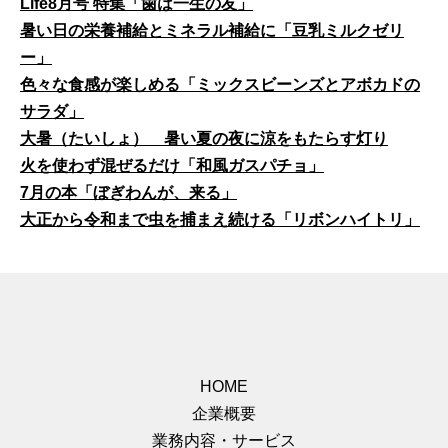
Life8月号 特集「歯は一生の友」
暑い日の栄養補給とミネラル補給に「豆乳ミルクゼリ
ー」
色々な食感が楽しめる「ミックスビーンズとアボカドの
サラダ」
大暑（たいしょ） 暑い夏の夜に涼をもたらす灯り
火を使わず混ぜるだけ「和風ガスパチョ」
7月の本「ぼぎわんが、来る」
大正から令和まで虫を捕まえ続ける「リボンハイトリ」
HOME
企業概要
業務内容・サービス