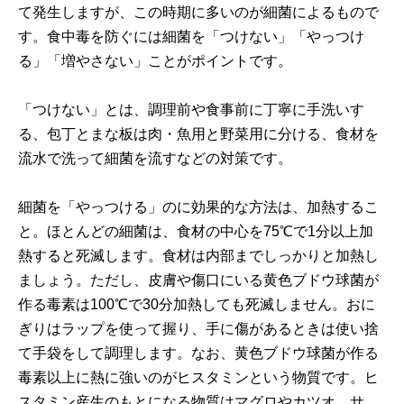
て発生しますが、この時期に多いのが細菌によるもので
す。食中毒を防ぐには細菌を「つけない」「やっつけ
る」「増やさない」ことがポイントです。
「つけない」とは、調理前や食事前に丁寧に手洗いす
る、包丁とまな板は肉・魚用と野菜用に分ける、食材を
流水で洗って細菌を流すなどの対策です。
細菌を「やっつける」のに効果的な方法は、加熱するこ
と。ほとんどの細菌は、食材の中心を75℃で1分以上加
熱すると死滅します。食材は内部までしっかりと加熱し
ましょう。ただし、皮膚や傷口にいる黄色ブドウ球菌が
作る毒素は100℃で30分加熱しても死滅しません。おに
ぎりはラップを使って握り、手に傷があるときは使い捨
て手袋をして調理します。なお、黄色ブドウ球菌が作る
毒素以上に熱に強いのがヒスタミンという物質です。ヒ
スタミン産生のもとになる物質はマグロやカツオ、サ