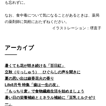
も忘れずに。
なお、食中毒について気になることがあるときは、薬局
の薬剤師に気軽におたずねください。
イラストレーション：堺直子
アーカイブ
暑くても花が咲き続ける「百日紅」
立秋（りっしゅう） ひぐらしの声を聞きに
夏の思い出は線香花火の香り
Life8月号 特集「歯は一生の友」
「もっちり麦」で食物繊維生活を始めましょう
暑い日の栄養補給とミネラル補給に「豆乳ミルクゼリ
ー」