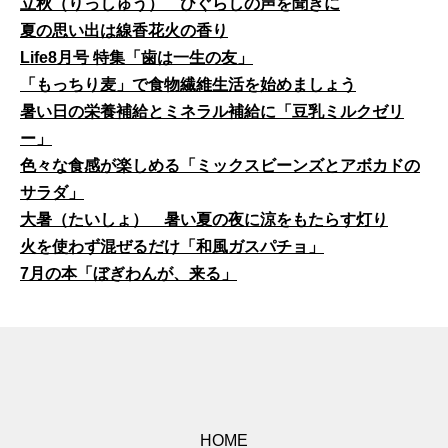
立秋（りっしゅう） ひぐらしの声を聞きに
夏の思い出は線香花火の香り
Life8月号 特集「歯は一生の友」
「もっちり麦」で食物繊維生活を始めましょう
暑い日の栄養補給とミネラル補給に「豆乳ミルクゼリ
ー」
色々な食感が楽しめる「ミックスビーンズとアボカドの
サラダ」
大暑（たいしょ） 暑い夏の夜に涼をもたらす灯り
火を使わず混ぜるだけ「和風ガスパチョ」
7月の本「ぼぎわんが、来る」
HOME