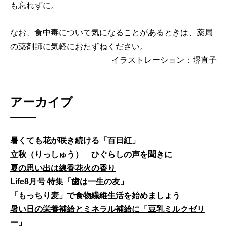
も忘れずに。
なお、食中毒について気になることがあるときは、薬局
の薬剤師に気軽におたずねください。
イラストレーション：堺直子
アーカイブ
暑くても花が咲き続ける「百日紅」
立秋（りっしゅう） ひぐらしの声を聞きに
夏の思い出は線香花火の香り
Life8月号 特集「歯は一生の友」
「もっちり麦」で食物繊維生活を始めましょう
暑い日の栄養補給とミネラル補給に「豆乳ミルクゼリ
ー」