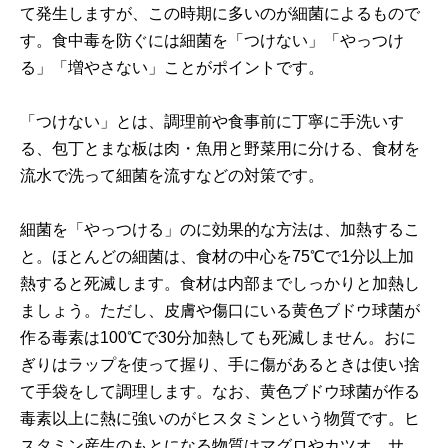
て発生しますが、この時期に多いのが細菌によるもので
す。食中毒を防ぐには細菌を「つけない」「やっつけ
る」「増やさない」ことがポイントです。
「つけない」とは、調理前や食事前に丁寧に手洗いす
る、包丁とまな板は肉・魚用と野菜用に分ける、食材を
流水で洗って細菌を流すなどの対策です。
細菌を「やっつける」のに効果的な方法は、加熱するこ
と。ほとんどの細菌は、食材の中心を75℃で1分以上加
熱すると死滅します。食材は内部までしっかりと加熱し
ましょう。ただし、皮膚や傷口にいる黄色ブドウ球菌が
作る毒素は100℃で30分加熱しても死滅しません。おに
ぎりはラップを使って握り、手に傷があるときは使い捨
て手袋をして調理します。なお、黄色ブドウ球菌が作る
毒素以上に熱に強いのがヒスタミンという物質です。ヒ
スタミン産生のもとになる物質はマグロやカツオ、サ