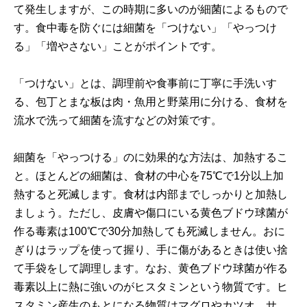
て発生しますが、この時期に多いのが細菌によるもので
す。食中毒を防ぐには細菌を「つけない」「やっつけ
る」「増やさない」ことがポイントです。
「つけない」とは、調理前や食事前に丁寧に手洗いす
る、包丁とまな板は肉・魚用と野菜用に分ける、食材を
流水で洗って細菌を流すなどの対策です。
細菌を「やっつける」のに効果的な方法は、加熱するこ
と。ほとんどの細菌は、食材の中心を75℃で1分以上加
熱すると死滅します。食材は内部までしっかりと加熱し
ましょう。ただし、皮膚や傷口にいる黄色ブドウ球菌が
作る毒素は100℃で30分加熱しても死滅しません。おに
ぎりはラップを使って握り、手に傷があるときは使い捨
て手袋をして調理します。なお、黄色ブドウ球菌が作る
毒素以上に熱に強いのがヒスタミンという物質です。ヒ
スタミン産生のもとになる物質はマグロやカツオ、サ