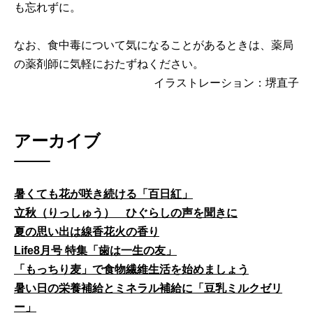
も忘れずに。
なお、食中毒について気になることがあるときは、薬局
の薬剤師に気軽におたずねください。
イラストレーション：堺直子
アーカイブ
暑くても花が咲き続ける「百日紅」
立秋（りっしゅう） ひぐらしの声を聞きに
夏の思い出は線香花火の香り
Life8月号 特集「歯は一生の友」
「もっちり麦」で食物繊維生活を始めましょう
暑い日の栄養補給とミネラル補給に「豆乳ミルクゼリ
ー」