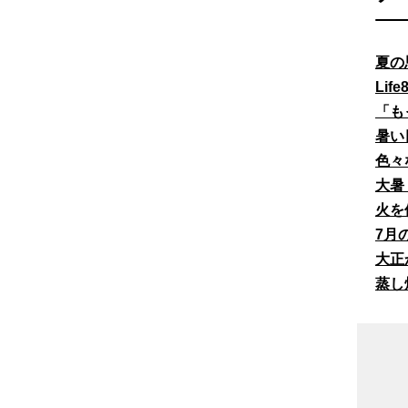
夏の
Li
「も
暑い
色々
大暑
火を
7月
大正
蒸し