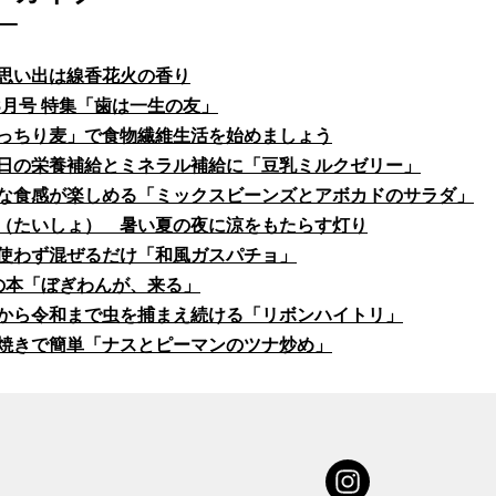
思い出は線香花火の香り
fe8月号 特集「歯は一生の友」
っちり麦」で食物繊維生活を始めましょう
日の栄養補給とミネラル補給に「豆乳ミルクゼリー」
な食感が楽しめる「ミックスビーンズとアボカドのサラダ」
（たいしょ） 暑い夏の夜に涼をもたらす灯り
使わず混ぜるだけ「和風ガスパチョ」
の本「ぼぎわんが、来る」
から令和まで虫を捕まえ続ける「リボンハイトリ」
焼きで簡単「ナスとピーマンのツナ炒め」