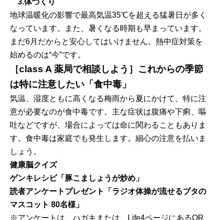
3.体づくり
地球温暖化の影響で最高気温35℃を超える猛暑日が多く
なっています。また、暑くなる時期も早まっています。
まだ6月だからと安心してはいけません。熱中症対策を
始めるのは“今”です。
［class A 薬局で相談しよう］これからの季節
は特に注意したい「食中毒」
気温、湿度ともに高くなる梅雨から夏にかけて、特に注
意が必要なのが食中毒です。主な症状は腹痛や下痢、嘔
吐などですが、場合によっては命に関わることもありま
す。食中毒は家庭でも発生します。細心の注意を払いま
しょう。
健康脳クイズ
ゲンキレシピ「豚こましょうが炒め」
読者アンケートプレゼント「ラジオ体操が流せるブタの
マスコット 80名様」
※アンケートは、ハガキまたは、Life4ページにあるQR