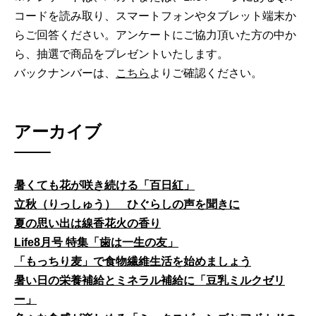
コードを読み取り、スマートフォンやタブレット端末か
らご回答ください。アンケートにご協力頂いた方の中か
ら、抽選で商品をプレゼントいたします。
バックナンバーは、
こちら
よりご確認ください。
アーカイブ
暑くても花が咲き続ける「百日紅」
立秋（りっしゅう） ひぐらしの声を聞きに
夏の思い出は線香花火の香り
Life8月号 特集「歯は一生の友」
「もっちり麦」で食物繊維生活を始めましょう
暑い日の栄養補給とミネラル補給に「豆乳ミルクゼリ
ー」