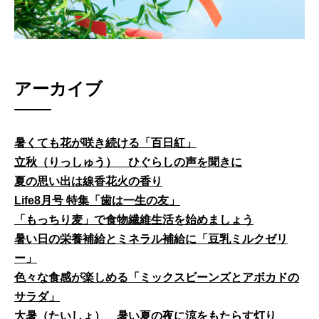
アーカイブ
暑くても花が咲き続ける「百日紅」
立秋（りっしゅう） ひぐらしの声を聞きに
夏の思い出は線香花火の香り
Life8月号 特集「歯は一生の友」
「もっちり麦」で食物繊維生活を始めましょう
暑い日の栄養補給とミネラル補給に「豆乳ミルクゼリ
ー」
色々な食感が楽しめる「ミックスビーンズとアボカドの
サラダ」
大暑（たいしょ） 暑い夏の夜に涼をもたらす灯り