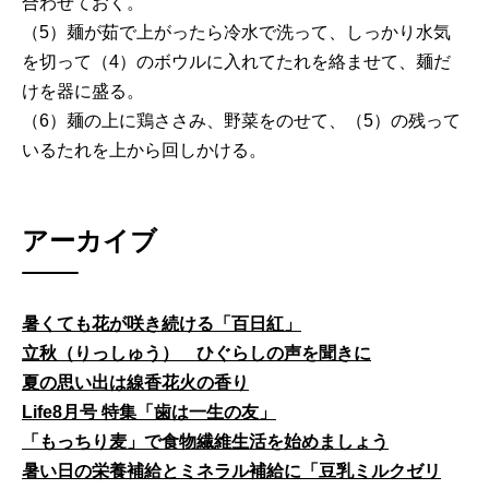
合わせておく。
（5）麺が茹で上がったら冷水で洗って、しっかり水気
を切って（4）のボウルに入れてたれを絡ませて、麺だ
けを器に盛る。
（6）麺の上に鶏ささみ、野菜をのせて、（5）の残って
いるたれを上から回しかける。
アーカイブ
暑くても花が咲き続ける「百日紅」
立秋（りっしゅう） ひぐらしの声を聞きに
夏の思い出は線香花火の香り
Life8月号 特集「歯は一生の友」
「もっちり麦」で食物繊維生活を始めましょう
暑い日の栄養補給とミネラル補給に「豆乳ミルクゼリ