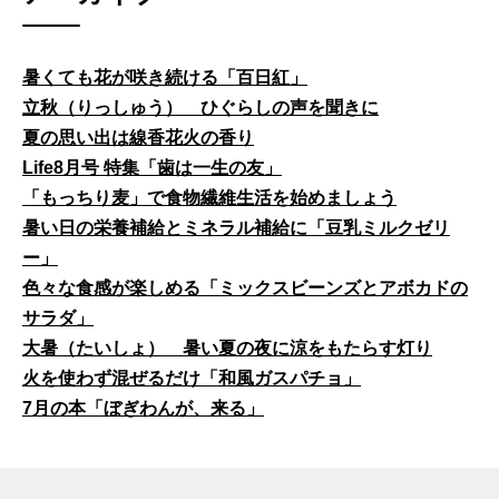
暑くても花が咲き続ける「百日紅」
立秋（りっしゅう） ひぐらしの声を聞きに
夏の思い出は線香花火の香り
Life8月号 特集「歯は一生の友」
「もっちり麦」で食物繊維生活を始めましょう
暑い日の栄養補給とミネラル補給に「豆乳ミルクゼリ
ー」
色々な食感が楽しめる「ミックスビーンズとアボカドの
サラダ」
大暑（たいしょ） 暑い夏の夜に涼をもたらす灯り
火を使わず混ぜるだけ「和風ガスパチョ」
7月の本「ぼぎわんが、来る」