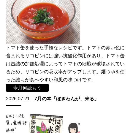
トマト缶を使った手軽なレシピです。トマトの赤い色に
含まれるリコピンには強い抗酸化作用があり、トマト缶
は缶詰の加熱処理によってトマトの細胞が破壊されてい
るため、リコピンの吸収率がアップします。麺つゆを使
った誰もが食べやすい和風の味つけです。
今月何読もう
2026.07.21
7月の本「ぼぎわんが、来る」