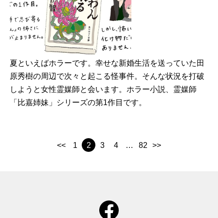
夏といえばホラーです。幸せな新婚生活を送っていた田
原秀樹の周辺で次々と起こる怪事件。そんな状況を打破
しようと女性霊媒師と会います。ホラー小説、霊媒師
「比嘉姉妹」シリーズの第1作目です。
<<
1
2
3
4
…
82
>>