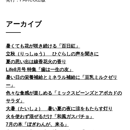
アーカイブ
暑くても花が咲き続ける「百日紅」
立秋（りっしゅう） ひぐらしの声を聞きに
夏の思い出は線香花火の香り
Life8月号 特集「歯は一生の友」
暑い日の栄養補給とミネラル補給に「豆乳ミルクゼリ
ー」
色々な食感が楽しめる「ミックスビーンズとアボカドの
サラダ」
大暑（たいしょ） 暑い夏の夜に涼をもたらす灯り
火を使わず混ぜるだけ「和風ガスパチョ」
7月の本「ぼぎわんが、来る」