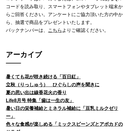
コードを読み取り、スマートフォンやタブレット端末か
らご回答ください。アンケートにご協力頂いた方の中か
ら、抽選で商品をプレゼントいたします。
バックナンバーは、
こちら
よりご確認ください。
アーカイブ
暑くても花が咲き続ける「百日紅」
立秋（りっしゅう） ひぐらしの声を聞きに
夏の思い出は線香花火の香り
Life8月号 特集「歯は一生の友」
暑い日の栄養補給とミネラル補給に「豆乳ミルクゼリ
ー」
色々な食感が楽しめる「ミックスビーンズとアボカドの