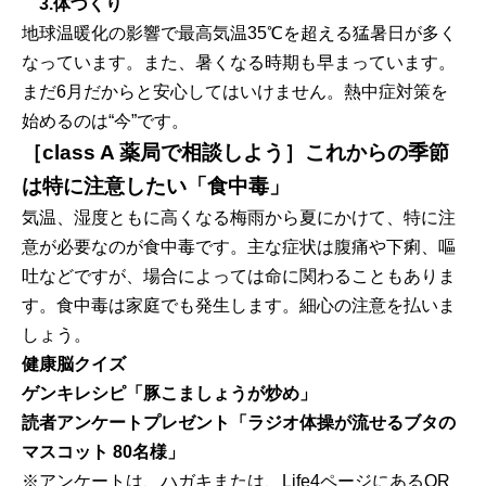
3.体づくり
地球温暖化の影響で最高気温35℃を超える猛暑日が多く
なっています。また、暑くなる時期も早まっています。
まだ6月だからと安心してはいけません。熱中症対策を
始めるのは“今”です。
［class A 薬局で相談しよう］これからの季節
は特に注意したい「食中毒」
気温、湿度ともに高くなる梅雨から夏にかけて、特に注
意が必要なのが食中毒です。主な症状は腹痛や下痢、嘔
吐などですが、場合によっては命に関わることもありま
す。食中毒は家庭でも発生します。細心の注意を払いま
しょう。
健康脳クイズ
ゲンキレシピ「豚こましょうが炒め」
読者アンケートプレゼント「ラジオ体操が流せるブタの
マスコット 80名様」
※アンケートは、ハガキまたは、Life4ページにあるQR