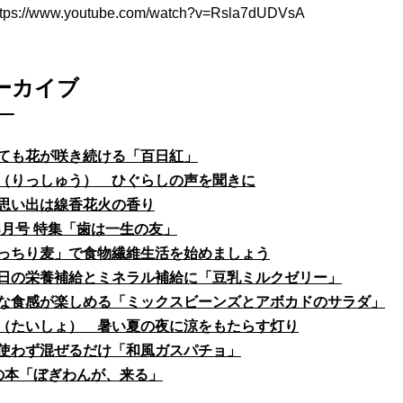
ttps://www.youtube.com/watch?v=Rsla7dUDVsA
ーカイブ
ても花が咲き続ける「百日紅」
（りっしゅう） ひぐらしの声を聞きに
思い出は線香花火の香り
fe8月号 特集「歯は一生の友」
っちり麦」で食物繊維生活を始めましょう
日の栄養補給とミネラル補給に「豆乳ミルクゼリー」
な食感が楽しめる「ミックスビーンズとアボカドのサラダ」
（たいしょ） 暑い夏の夜に涼をもたらす灯り
使わず混ぜるだけ「和風ガスパチョ」
の本「ぼぎわんが、来る」