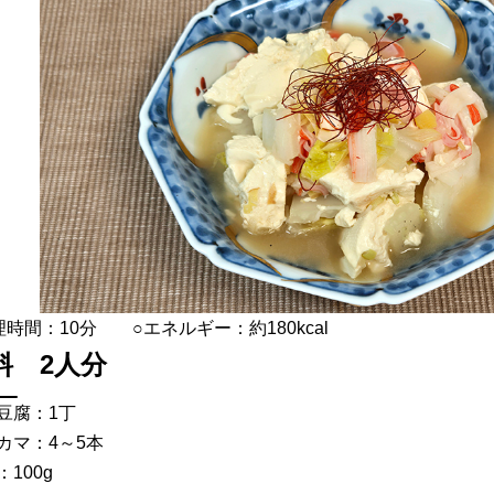
理時間：10分 ○エネルギー：約180kcal
料 2人分
豆腐：1丁
カマ：4～5本
100g