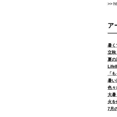
>> h
ア
暑く
立秋
夏の
Li
「も
暑い
色々
大暑
火を
7月