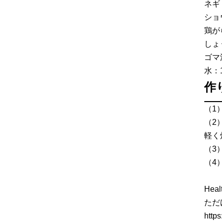
ネギ
ショ
鶏が
しょ
ゴマ
水：
作
（1
（2
軽く
（3
（4
He
ただ
http