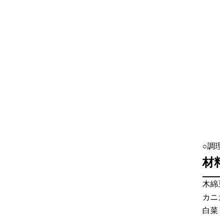
○調
材
木綿
カニ
白菜：