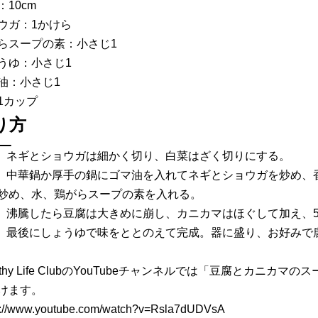
：10cm
ウガ：1かけら
らスープの素：小さじ1
うゆ：小さじ1
油：小さじ1
1カップ
り方
） ネギとショウガは細かく切り、白菜はざく切りにする。
） 中華鍋か厚手の鍋にゴマ油を入れてネギとショウガを炒め、
炒め、水、鶏がらスープの素を入れる。
） 沸騰したら豆腐は大きめに崩し、カニカマはほぐして加え、
） 最後にしょうゆで味をととのえて完成。器に盛り、お好みで
althy Life ClubのYouTubeチャンネルでは「豆腐とカニ
けます。
s://www.youtube.com/watch?v=Rsla7dUDVsA