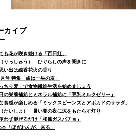
ーカイブ
ても花が咲き続ける「百日紅」
（りっしゅう） ひぐらしの声を聞きに
思い出は線香花火の香り
fe8月号 特集「歯は一生の友」
っちり麦」で食物繊維生活を始めましょう
日の栄養補給とミネラル補給に「豆乳ミルクゼリー」
な食感が楽しめる「ミックスビーンズとアボカドのサラダ」
（たいしょ） 暑い夏の夜に涼をもたらす灯り
使わず混ぜるだけ「和風ガスパチョ」
の本「ぼぎわんが、来る」