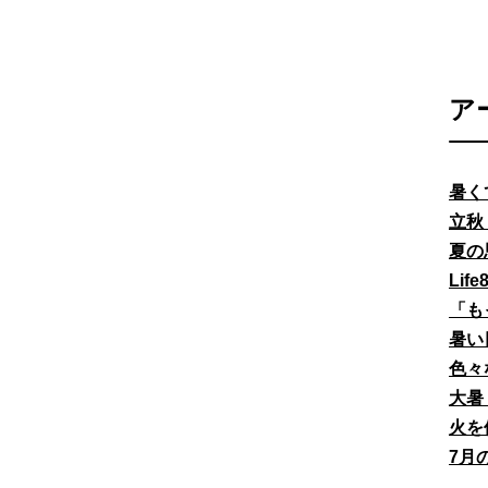
ア
暑く
立秋
夏の
Li
「も
暑い
色々
大暑
火を
7月