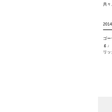
共々
2014
ゴー
ｇ」
リッ