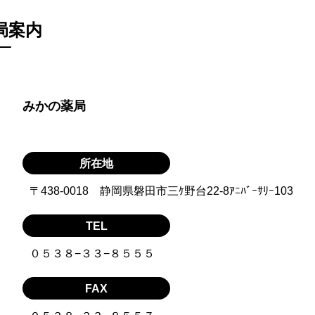
局案内
みかの薬局
所在地
〒438-0018 静岡県磐田市三ｹ野台22-8ｱﾆﾊﾞｰｻﾘｰ103
TEL
０５３８−３３−８５５５
FAX