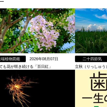
道端植物図鑑
2026年08月07日
二十四節気
ても花が咲き続ける「百日紅」
立秋（りっしゅう