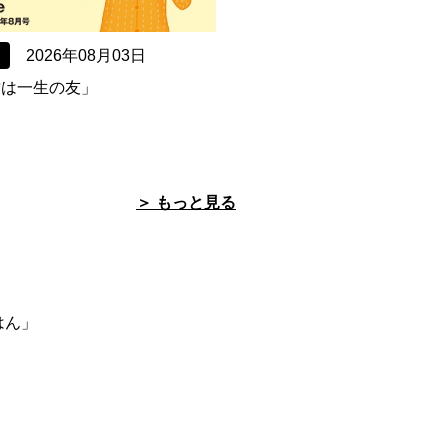
2026年08月03日
「歯は一生の友」
＞ もっと見る
」
はん」
」