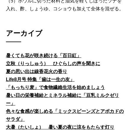
（5）ボウルに切った材料と油気を軽くしぼったツナを
入れ、酢、しょうゆ、コショウも加えて全体を混ぜる。
アーカイブ
暑くても花が咲き続ける「百日紅」
立秋（りっしゅう） ひぐらしの声を聞きに
夏の思い出は線香花火の香り
Life8月号 特集「歯は一生の友」
「もっちり麦」で食物繊維生活を始めましょう
暑い日の栄養補給とミネラル補給に「豆乳ミルクゼリ
ー」
色々な食感が楽しめる「ミックスビーンズとアボカドの
サラダ」
大暑（たいしょ） 暑い夏の夜に涼をもたらす灯り