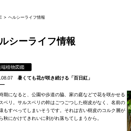
E
ヘルシーライフ情報
ルシーライフ情報
道端植物図鑑
.08.07
暑くても花が咲き続ける「百日紅」
時期になると、公園や歩道の脇、家の庭などで花を咲かせる
スベリ。サルスベリの幹はごつごつした樹皮がなく、名前の
猿もすべってしまいそうです。それは古い樹皮のコルク層が
ら秋にかけてきれいに剥がれ落ちてしまうから。