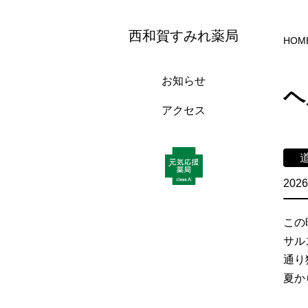
西和賀すみれ薬局
HOM
お知らせ
ヘ
アクセス
2026
この
サル
通り
夏か