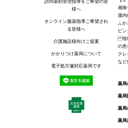
訪問薬剤管理指導をご希望の皆
湘南
様へ
瀧内
オンライン服薬指導ご希望され
ふか
る皆様へ
ピン
地域
介護施設様向けご提案
の患
かかりつけ薬局について
クレ
など
電子処方箋対応薬局です
薬局
薬局
薬局
薬局