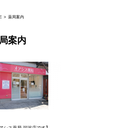
E
薬局案内
局案内
アシス薬局 深沢店です】