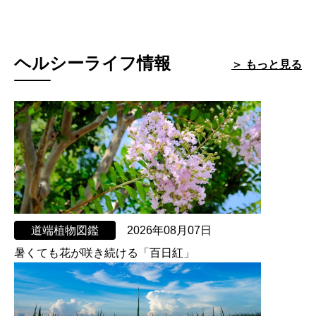
ヘルシーライフ情報
＞ もっと見る
道端植物図鑑
2026年08月07日
暑くても花が咲き続ける「百日紅」