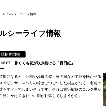
E
ヘルシーライフ情報
ルシーライフ情報
道端植物図鑑
.08.07
暑くても花が咲き続ける「百日紅」
時期になると、公園や歩道の脇、家の庭などで花を咲かせる
スベリ。サルスベリの幹はごつごつした樹皮がなく、名前の
猿もすべってしまいそうです。それは古い樹皮のコルク層が
ら秋にかけてきれいに剥がれ落ちてしまうから。