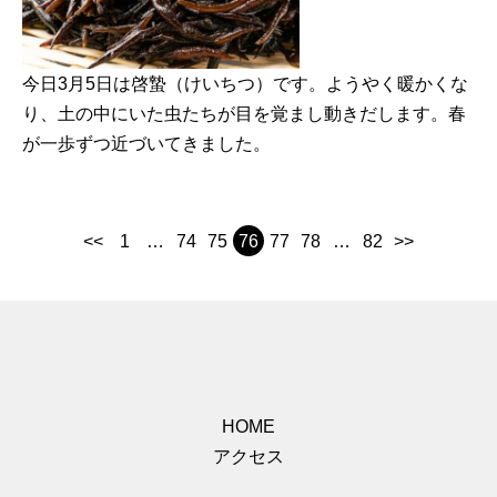
今日3月5日は啓蟄（けいちつ）です。ようやく暖かくな
り、土の中にいた虫たちが目を覚まし動きだします。春
が一歩ずつ近づいてきました。
<<
1
…
74
75
76
77
78
…
82
>>
HOME
アクセス