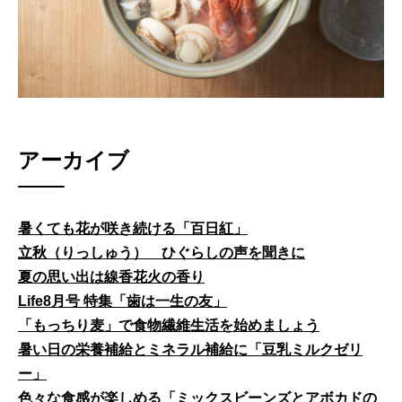
アーカイブ
暑くても花が咲き続ける「百日紅」
立秋（りっしゅう） ひぐらしの声を聞きに
夏の思い出は線香花火の香り
Life8月号 特集「歯は一生の友」
「もっちり麦」で食物繊維生活を始めましょう
暑い日の栄養補給とミネラル補給に「豆乳ミルクゼリ
ー」
色々な食感が楽しめる「ミックスビーンズとアボカドの