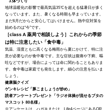
3.体づくり
地球温暖化の影響で最高気温35℃を超える猛暑日が多く
なっています。また、暑くなる時期も早まっています。
まだ6月だからと安心してはいけません。熱中症対策を
始めるのは“今”です。
［class A 薬局で相談しよう］これからの季節
は特に注意したい「食中毒」
気温、湿度ともに高くなる梅雨から夏にかけて、特に注
意が必要なのが食中毒です。主な症状は腹痛や下痢、嘔
吐などですが、場合によっては命に関わることもありま
す。食中毒は家庭でも発生します。細心の注意を払いま
しょう。
健康脳クイズ
ゲンキレシピ「豚こましょうが炒め」
読者アンケートプレゼント「ラジオ体操が流せるブタの
マスコット 80名様」
※アンケートは、ハガキまたは、Life4ページにあるQR