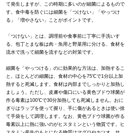
て発生しますが、この時期に多いのが細菌によるもので
す。食中毒を防ぐには細菌を「つけない」「やっつけ
る」「増やさない」ことがポイントです。
「つけない」とは、調理前や食事前に丁寧に手洗いす
る、包丁とまな板は肉・魚用と野菜用に分ける、食材を
流水で洗って細菌を流すなどの対策です。
細菌を「やっつける」のに効果的な方法は、加熱するこ
と。ほとんどの細菌は、食材の中心を75℃で1分以上加
熱すると死滅します。食材は内部までしっかりと加熱し
ましょう。ただし、皮膚や傷口にいる黄色ブドウ球菌が
作る毒素は100℃で30分加熱しても死滅しません。おに
ぎりはラップを使って握り、手に傷があるときは使い捨
て手袋をして調理します。なお、黄色ブドウ球菌が作る
毒素以上に熱に強いのがヒスタミンという物質です。ヒ
スタミン産生のもとになる物質はマグロやカツオ、サ