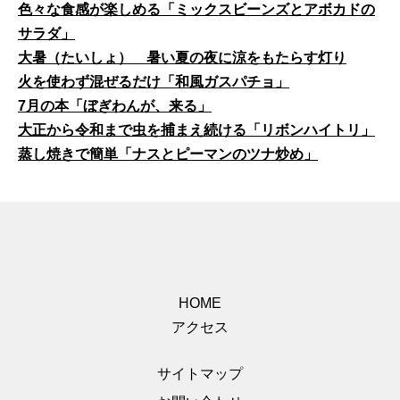
色々な食感が楽しめる「ミックスビーンズとアボカドの
サラダ」
大暑（たいしょ） 暑い夏の夜に涼をもたらす灯り
火を使わず混ぜるだけ「和風ガスパチョ」
7月の本「ぼぎわんが、来る」
大正から令和まで虫を捕まえ続ける「リボンハイトリ」
蒸し焼きで簡単「ナスとピーマンのツナ炒め」
HOME
アクセス
サイトマップ