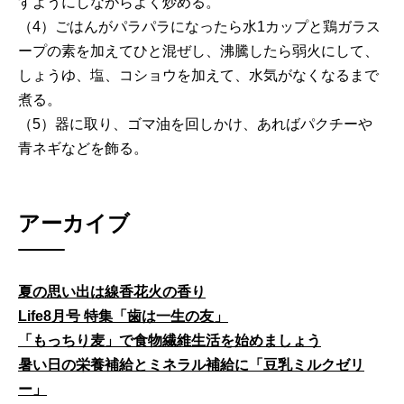
すようにしながらよく炒める。
（4）ごはんがパラパラになったら水1カップと鶏ガラス
ープの素を加えてひと混ぜし、沸騰したら弱火にして、
しょうゆ、塩、コショウを加えて、水気がなくなるまで
煮る。
（5）器に取り、ゴマ油を回しかけ、あればパクチーや
青ネギなどを飾る。
アーカイブ
夏の思い出は線香花火の香り
Life8月号 特集「歯は一生の友」
「もっちり麦」で食物繊維生活を始めましょう
暑い日の栄養補給とミネラル補給に「豆乳ミルクゼリ
ー」