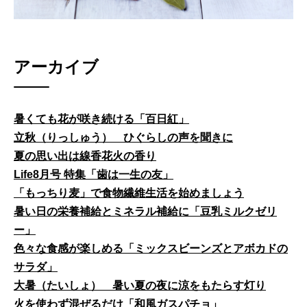
アーカイブ
暑くても花が咲き続ける「百日紅」
立秋（りっしゅう） ひぐらしの声を聞きに
夏の思い出は線香花火の香り
Life8月号 特集「歯は一生の友」
「もっちり麦」で食物繊維生活を始めましょう
暑い日の栄養補給とミネラル補給に「豆乳ミルクゼリ
ー」
色々な食感が楽しめる「ミックスビーンズとアボカドの
サラダ」
大暑（たいしょ） 暑い夏の夜に涼をもたらす灯り
火を使わず混ぜるだけ「和風ガスパチョ」