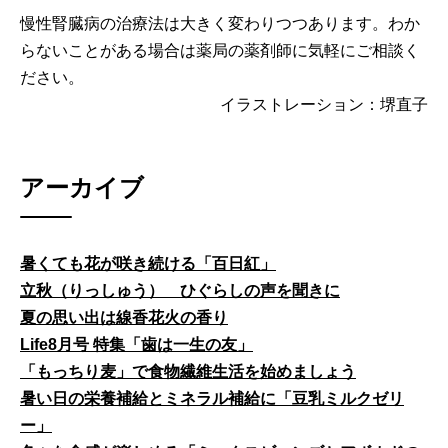
慢性腎臓病の治療法は大きく変わりつつあります。わか
らないことがある場合は薬局の薬剤師に気軽にご相談く
ださい。
イラストレーション：堺直子
アーカイブ
暑くても花が咲き続ける「百日紅」
立秋（りっしゅう） ひぐらしの声を聞きに
夏の思い出は線香花火の香り
Life8月号 特集「歯は一生の友」
「もっちり麦」で食物繊維生活を始めましょう
暑い日の栄養補給とミネラル補給に「豆乳ミルクゼリ
ー」