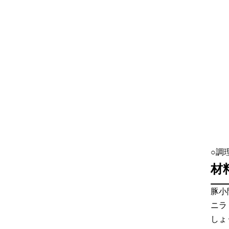
○調
材
豚小
ニラ
しょ