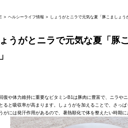
E
ヘルシーライフ情報
しょうがとニラで元気な夏「豚こましょう
ょうがとニラで元気な夏「豚
」
回復や体力維持に重要なビタミンB1は豚肉に豊富で、ニラや
とると吸収率が高まります。しょうがを加えることで、さっぱ
うがには発汗作用があるので、暑熱順化で体を整えたい時期に