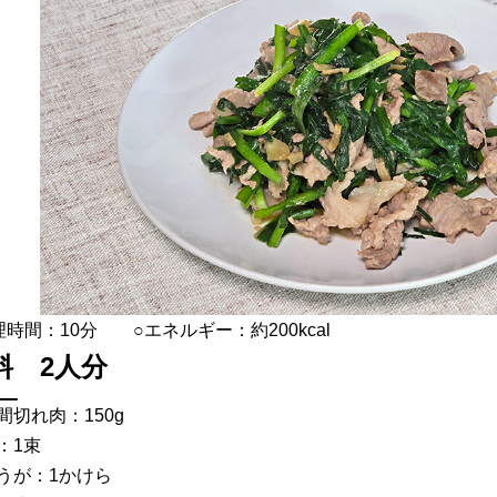
理時間：10分 ○エネルギー：約200kcal
料 2人分
間切れ肉：150g
：1束
うが：1かけら