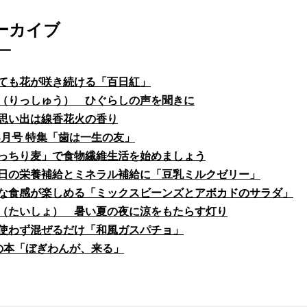
ーカイブ
ても花が咲き続ける「百日紅」
（りっしゅう） ひぐらしの声を聞きに
思い出は線香花火の香り
fe8月号 特集「歯は一生の友」
っちり麦」で食物繊維生活を始めましょう
日の栄養補給とミネラル補給に「豆乳ミルクゼリー」
な食感が楽しめる「ミックスビーンズとアボカドのサラダ」
（たいしょ） 暑い夏の夜に涼をもたらす灯り
使わず混ぜるだけ「和風ガスパチョ」
の本「ぼぎわんが、来る」