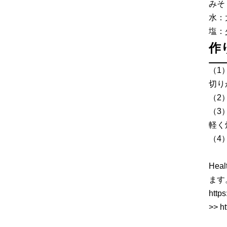
みそ
水：
塩：
作
（1
切り
（2
（3
軽く
（4
He
ます
http
>> h