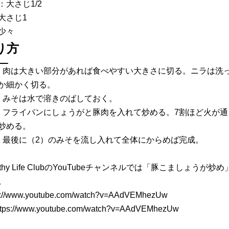
：大さじ1/2
大さじ1
少々
り方
）肉は大きい部分があれば食べやすい大きさに切る。ニラは洗っ
か細かく切る。
）みそは水で溶きのばしておく。
）フライパンにしょうがと豚肉を入れて炒める。7割ほど火が
炒める。
）最後に（2）のみそを流し入れて全体にからめば完成。
althy Life ClubのYouTubeチャンネルでは「豚こましょ
。
s://www.youtube.com/watch?v=AAdVEMhezUw
ttps://www.youtube.com/watch?v=AAdVEMhezUw