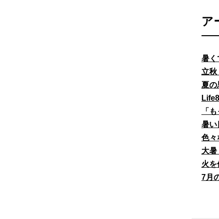
ア
暑く
立秋
夏の
Li
「も
暑い
色々
大暑
火を
7月