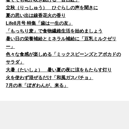
立秋（りっしゅう） ひぐらしの声を聞きに
夏の思い出は線香花火の香り
Life8月号 特集「歯は一生の友」
「もっちり麦」で食物繊維生活を始めましょう
暑い日の栄養補給とミネラル補給に「豆乳ミルクゼリ
ー」
色々な食感が楽しめる「ミックスビーンズとアボカドの
サラダ」
大暑（たいしょ） 暑い夏の夜に涼をもたらす灯り
火を使わず混ぜるだけ「和風ガスパチョ」
7月の本「ぼぎわんが、来る」