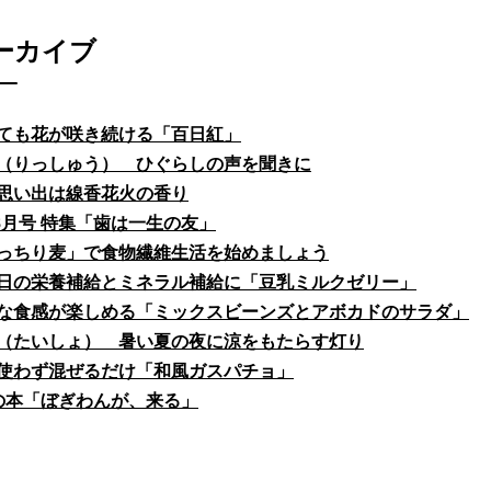
ーカイブ
ても花が咲き続ける「百日紅」
（りっしゅう） ひぐらしの声を聞きに
思い出は線香花火の香り
fe8月号 特集「歯は一生の友」
っちり麦」で食物繊維生活を始めましょう
日の栄養補給とミネラル補給に「豆乳ミルクゼリー」
な食感が楽しめる「ミックスビーンズとアボカドのサラダ」
（たいしょ） 暑い夏の夜に涼をもたらす灯り
使わず混ぜるだけ「和風ガスパチョ」
の本「ぼぎわんが、来る」