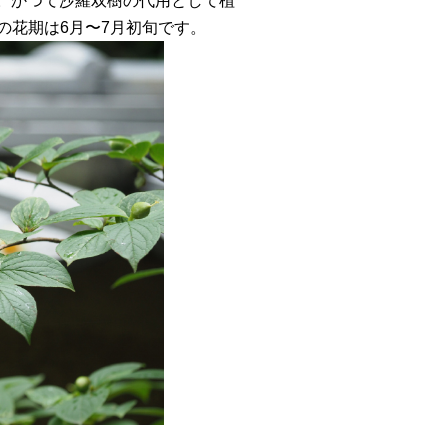
す。かつて沙羅双樹の代用として植
の花期は6月〜7月初旬です。