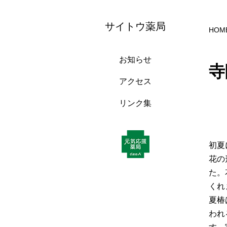
サイトウ薬局
HOM
お知らせ
寺
アクセス
リンク集
初夏
花の
た。
くれ
夏椿
われ