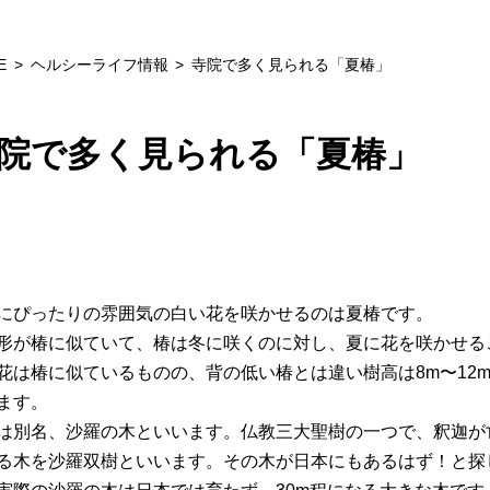
E
ヘルシーライフ情報
寺院で多く見られる「夏椿」
院で多く見られる「夏椿」
にぴったりの雰囲気の白い花を咲かせるのは夏椿です。
形が椿に似ていて、椿は冬に咲くのに対し、夏に花を咲かせる
花は椿に似ているものの、背の低い椿とは違い樹高は8m〜12
ます。
は別名、沙羅の木といいます。仏教三大聖樹の一つで、釈迦が
る木を沙羅双樹といいます。その木が日本にもあるはず！と探