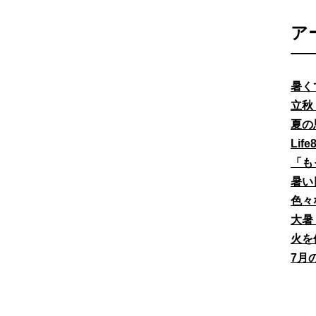
ア
暑く
立秋
夏の
Li
「も
暑い
色々
大暑
火を
7月