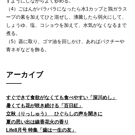
すようにしながらよく炒める。
（4）ごはんがパラパラになったら水1カップと鶏ガラス
ープの素を加えてひと混ぜし、沸騰したら弱火にして、
しょうゆ、塩、コショウを加えて、水気がなくなるまで
煮る。
（5）器に取り、ゴマ油を回しかけ、あればパクチーや
青ネギなどを飾る。
アーカイブ
すぐできて食欲がなくても食べやすい「深川めし」
暑くても花が咲き続ける「百日紅」
立秋（りっしゅう） ひぐらしの声を聞きに
夏の思い出は線香花火の香り
Life8月号 特集「歯は一生の友」