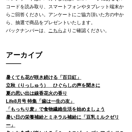
コードを読み取り、スマートフォンやタブレット端末か
らご回答ください。アンケートにご協力頂いた方の中か
ら、抽選で商品をプレゼントいたします。
バックナンバーは、
こちら
よりご確認ください。
アーカイブ
暑くても花が咲き続ける「百日紅」
立秋（りっしゅう） ひぐらしの声を聞きに
夏の思い出は線香花火の香り
Life8月号 特集「歯は一生の友」
「もっちり麦」で食物繊維生活を始めましょう
暑い日の栄養補給とミネラル補給に「豆乳ミルクゼリ
ー」