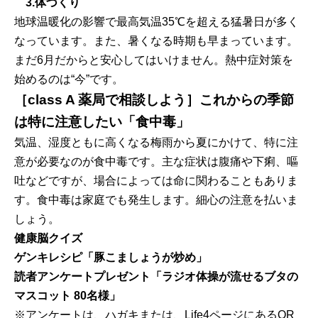
3.体づくり
地球温暖化の影響で最高気温35℃を超える猛暑日が多く
なっています。また、暑くなる時期も早まっています。
まだ6月だからと安心してはいけません。熱中症対策を
始めるのは“今”です。
［class A 薬局で相談しよう］これからの季節
は特に注意したい「食中毒」
気温、湿度ともに高くなる梅雨から夏にかけて、特に注
意が必要なのが食中毒です。主な症状は腹痛や下痢、嘔
吐などですが、場合によっては命に関わることもありま
す。食中毒は家庭でも発生します。細心の注意を払いま
しょう。
健康脳クイズ
ゲンキレシピ「豚こましょうが炒め」
読者アンケートプレゼント「ラジオ体操が流せるブタの
マスコット 80名様」
※アンケートは、ハガキまたは、Life4ページにあるQR