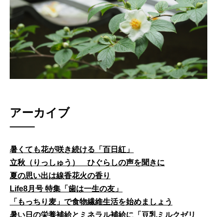
アーカイブ
暑くても花が咲き続ける「百日紅」
立秋（りっしゅう） ひぐらしの声を聞きに
夏の思い出は線香花火の香り
Life8月号 特集「歯は一生の友」
「もっちり麦」で食物繊維生活を始めましょう
暑い日の栄養補給とミネラル補給に「豆乳ミルクゼリ