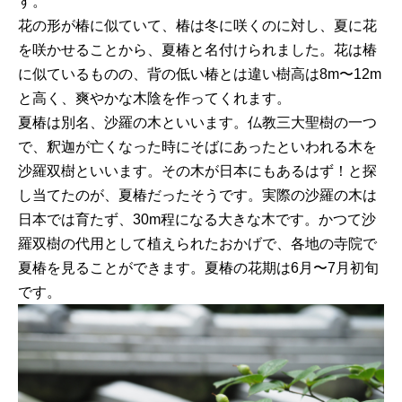
す。
花の形が椿に似ていて、椿は冬に咲くのに対し、夏に花
を咲かせることから、夏椿と名付けられました。花は椿
に似ているものの、背の低い椿とは違い樹高は8m〜12m
と高く、爽やかな木陰を作ってくれます。
夏椿は別名、沙羅の木といいます。仏教三大聖樹の一つ
で、釈迦が亡くなった時にそばにあったといわれる木を
沙羅双樹といいます。その木が日本にもあるはず！と探
し当てたのが、夏椿だったそうです。実際の沙羅の木は
日本では育たず、30m程になる大きな木です。かつて沙
羅双樹の代用として植えられたおかげで、各地の寺院で
夏椿を見ることができます。夏椿の花期は6月〜7月初旬
です。