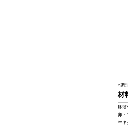
○調
材
豚薄
卵：
生キ