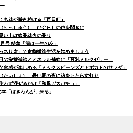
ても花が咲き続ける「百日紅」
（りっしゅう） ひぐらしの声を聞きに
思い出は線香花火の香り
fe8月号 特集「歯は一生の友」
っちり麦」で食物繊維生活を始めましょう
日の栄養補給とミネラル補給に「豆乳ミルクゼリー」
な食感が楽しめる「ミックスビーンズとアボカドのサラダ」
（たいしょ） 暑い夏の夜に涼をもたらす灯り
使わず混ぜるだけ「和風ガスパチョ」
の本「ぼぎわんが、来る」