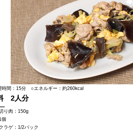
理時間：15分 ○エネルギー：約260kcal
料 2人分
切り肉：150g
1個
クラゲ：1/2パック