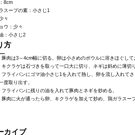
：8cm
ラスープの素：小さじ1
少々
ョウ：少々
油：小さじ2
り方
）豚肉は3～4cm幅に切る。卵は小さめのボウルに溶きほぐして
）キクラゲは石づきを取って一口大に切り、ネギは斜めに薄切
）フライパンにゴマ油小さじ1を入れて熱し、卵を流し入れて
一度取り出す。
）フライパンに残りの油を入れて豚肉とネギを炒める。
）豚肉に火が通ったら卵、キクラゲを加えて炒め、鶏ガラスー
ーカイブ