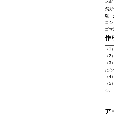
ネギ
鶏ガ
塩：
コシ
ゴマ
作
（1
（2
（3
たら
（4
（5
る。
ア