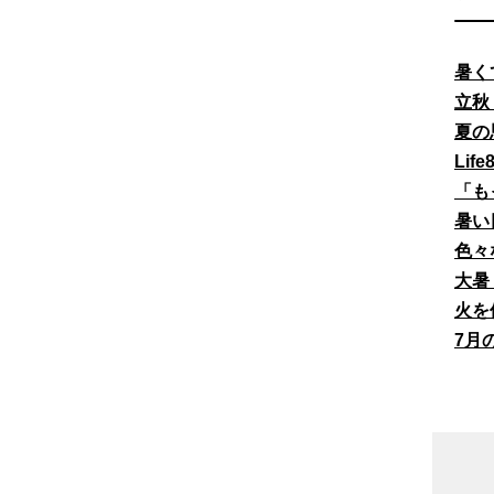
暑く
立秋
夏の
Li
「も
暑い
色々
大暑
火を
7月