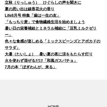
立秋（りっしゅう） ひぐらしの声を聞きに
夏の思い出は線香花火の香り
Life8月号 特集「歯は一生の友」
「もっちり麦」で食物繊維生活を始めましょう
暑い日の栄養補給とミネラル補給に「豆乳ミルクゼリ
ー」
色々な食感が楽しめる「ミックスビーンズとアボカドの
サラダ」
大暑（たいしょ） 暑い夏の夜に涼をもたらす灯り
火を使わず混ぜるだけ「和風ガスパチョ」
7月の本「ぼぎわんが、来る」
HOME