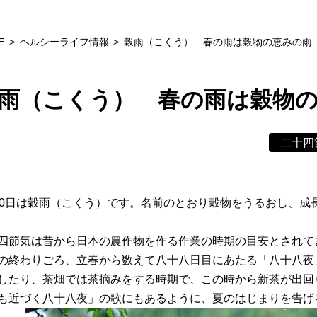
E
ヘルシーライフ情報
穀雨（こくう） 春の雨は穀物の恵みの雨
雨（こくう） 春の雨は穀物
二十四
20日は穀雨（こくう）です。名前のとおり穀物をうるおし、成
四節気は昔から日本の農作物を作る作業の時期の目安とされて
の終わりごろ、立春から数えて八十八日目にあたる「八十八夜
したり、茶畑では茶摘みをする時期で、この時から新茶が出回
も近づく八十八夜」の歌にもあるように、夏のはじまりを告げ