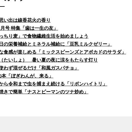
思い出は線香花火の香り
fe8月号 特集「歯は一生の友」
っちり麦」で食物繊維生活を始めましょう
日の栄養補給とミネラル補給に「豆乳ミルクゼリー」
な食感が楽しめる「ミックスビーンズとアボカドのサラダ」
（たいしょ） 暑い夏の夜に涼をもたらす灯り
使わず混ぜるだけ「和風ガスパチョ」
の本「ぼぎわんが、来る」
から令和まで虫を捕まえ続ける「リボンハイトリ」
焼きで簡単「ナスとピーマンのツナ炒め」