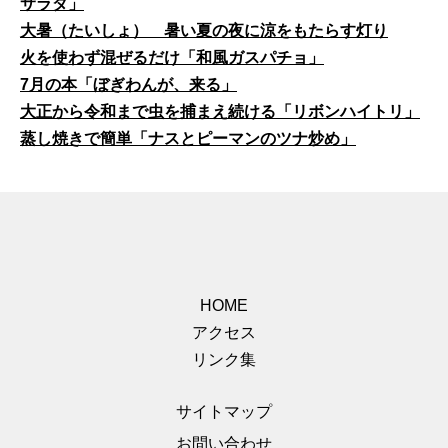
サラダ」
大暑（たいしょ） 暑い夏の夜に涼をもたらす灯り
火を使わず混ぜるだけ「和風ガスパチョ」
7月の本「ぼぎわんが、来る」
大正から令和まで虫を捕まえ続ける「リボンハイトリ」
蒸し焼きで簡単「ナスとピーマンのツナ炒め」
HOME
アクセス
リンク集
サイトマップ
お問い合わせ