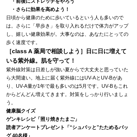
・前後にストレッチをやろう
・さらに効果を高めよう！
日頃から健康のために歩いているという人も多いので
は。さらに「早歩き」を取り入れるだけで体力がアップ
し、嬉しい健康効果が。大事なのは、あなたにとっての
歩く速度です。
［class A 薬局で相談しよう］日に日に増えて
いる紫外線。肌を守って！
紫外線対策は日差しが強い夏からで大丈夫と思っていた
ら大間違い。地上に届く紫外線にはUV-AとUV-Bがあ
り、UV-A量が1年で最も多いのは5月です。UV-Bもこれ
からどんどん増えてきます。対策をしっかり行いましょ
う。
健康脳クイズ
ゲンキレシピ「照り焼きたまご」
読者アンケートプレゼント「“シュパッと”たためるバッ
グ 40名様」